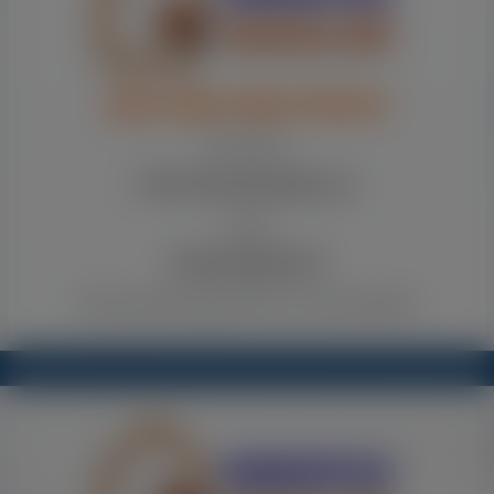
WIR SIND IHRE PROFIS
für die
PROFESSIONELLE
und
PREISWERTE
Vermarktung Ihrer Immobilie!