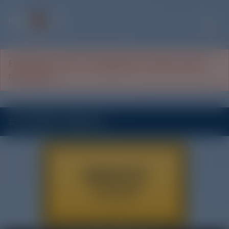
IMMO
FUX
Travemünde
Fehler beim Laden. Die angegebene Immobilie existiert
nicht (mehr).
Immobilien-Stadtportal
IMMOFUX
Travemünde
PLZ-Gebiet 235