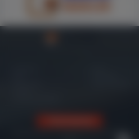
IMMOFUX ® Immobilien Portalsystem
Impressum
Home
AGB
Login CMS
Datenschutz
Login Immobilien
Kontakt
Cookie-Einstellungen
Vertrag widerrufen
Online geschlossenen Vertrag widerrufen? Hier einfach und
sicher.