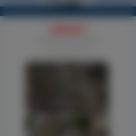
- VERKAUFT -
Gutshof-Ensemble
Dreiseitenhof Nähe
Bernburg (Saale) u.Köthen